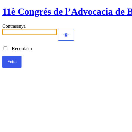
11è Congrés de l’Advocacia de B
Contrasenya
Recorda'm